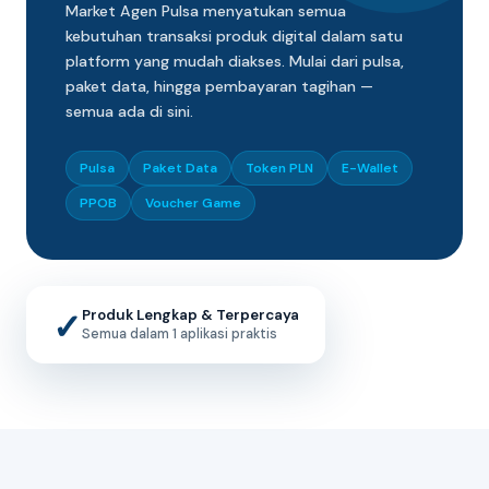
Market Agen Pulsa menyatukan semua
kebutuhan transaksi produk digital dalam satu
platform yang mudah diakses. Mulai dari pulsa,
paket data, hingga pembayaran tagihan —
semua ada di sini.
Pulsa
Paket Data
Token PLN
E-Wallet
PPOB
Voucher Game
✓
Produk Lengkap & Terpercaya
Semua dalam 1 aplikasi praktis