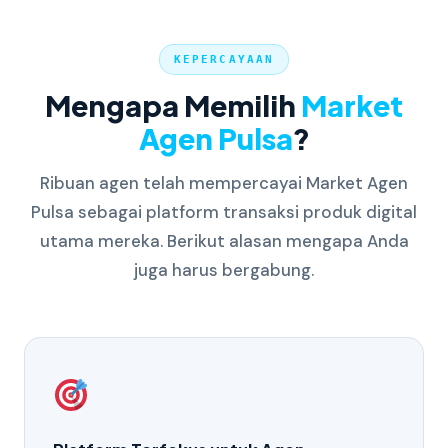
id=com.marketagenpulsa.android2
. Pastikan
download dari sumber resmi untuk keamanan akun
dan data Anda.
KEPERCAYAAN
Mengapa Memilih
Market
Agen Pulsa
?
Ribuan agen telah mempercayai Market Agen
Pulsa sebagai platform transaksi produk digital
utama mereka. Berikut alasan mengapa Anda
juga harus bergabung.