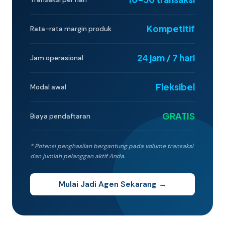
Kompetitif
Rata-rata margin produk
24 jam / 7 hari
Jam operasional
Fleksibel
Modal awal
GRATIS
Biaya pendaftaran
* Potensi penghasilan bergantung pada volume transaksi
dan jumlah pelanggan aktif Anda.
Mulai Jadi Agen Sekarang →