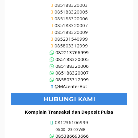
085188320003
085188320005
085188320006
085188320007
085188320009
085231540999
085803312999
082213766999
085188320005
085188320006
085188320007
085803312999
@MAcenterBot
HUBUNGI KAMI
Komplain Transaksi dan Deposit Pulsa
081236106999
06:00 - 23:00 WIB
085386693666