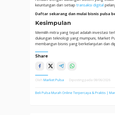
keuntungan dari setiap
transaksi digital
pelan
Daftar sekarang dan mulai bisnis pulsa 
Kesimpulan
Memilih mitra yang tepat adalah investasi te
dukungan teknologi yang mumpuni, Market Pul
membangun bisnis yang berkelanjutan dan dip
Share
Oleh
Market Pulsa
Diposting pada
08/06/2026
Navigasi
Beli Pulsa Murah Online Terpercaya & Praktis | Ma
pos