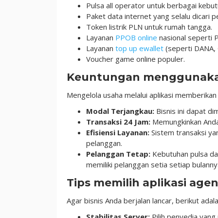
Pulsa all operator untuk berbagai kebut
Paket data internet yang selalu dicari
Token listrik PLN untuk rumah tangga.
Layanan
PPOB online
nasional seperti 
Layanan
top up ewallet
(seperti DANA,
Voucher game online populer.
Keuntungan menggunakan 
Mengelola usaha melalui aplikasi memberikan 
Modal Terjangkau:
Bisnis ini dapat 
Transaksi 24 Jam:
Memungkinkan Anda 
Efisiensi Layanan:
Sistem transaksi y
pelanggan.
Pelanggan Tetap:
Kebutuhan pulsa dan
memiliki pelanggan setia setiap bulanny
Tips memilih aplikasi age
Agar bisnis Anda berjalan lancar, berikut adal
Stabilitas Server:
Pilih penyedia yang 