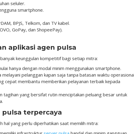
uhan seluler.
 pengguna smartphone.
PDAM, BPJS, Telkom, dan TV kabel.
 OVO, GoPay, dan ShopeePay).
aplikasi agen pulsa
banyak keunggulan kompetitif bagi setiap mitra:
dimulai hanya dengan modal minim menggunakan smartphone.
melayani pelanggan kapan saja tanpa batasan waktu operasional
ang cepat membantu memberikan pelayanan terbaik kepada
 tagihan yang bersifat rutin menciptakan peluang besar untuk
a.
n pulsa terpercaya
ah hal yang perlu diperhatikan saat memilih mitra:
memiliki infrastruktur
server pulsa
handal dan minim gangguan.