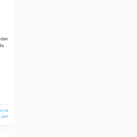
 dan
da
an 24
Jam