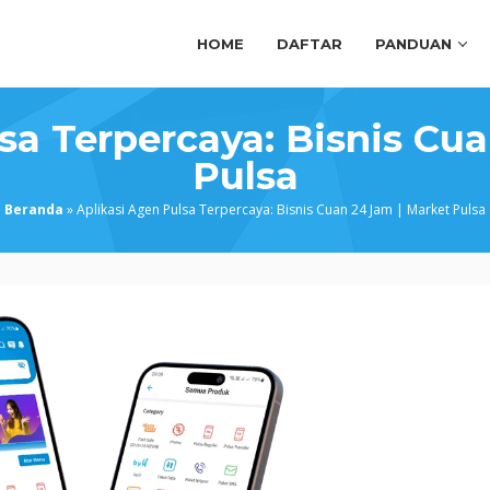
HOME
DAFTAR
PANDUAN
sa Terpercaya: Bisnis Cu
Pulsa
Beranda
»
Aplikasi Agen Pulsa Terpercaya: Bisnis Cuan 24 Jam | Market Pulsa