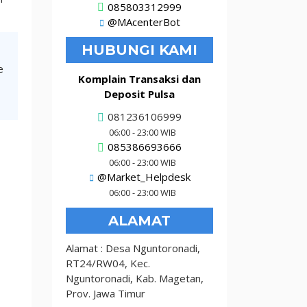
085803312999
@MAcenterBot
HUBUNGI KAMI
e
Komplain Transaksi dan
Deposit Pulsa
081236106999
06:00 - 23:00 WIB
085386693666
06:00 - 23:00 WIB
@Market_Helpdesk
06:00 - 23:00 WIB
ALAMAT
Alamat : Desa Nguntoronadi,
RT24/RW04, Kec.
Nguntoronadi, Kab. Magetan,
Prov. Jawa Timur