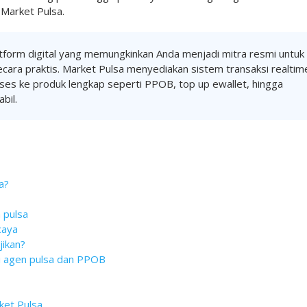
 Market Pulsa.
atform digital yang memungkinkan Anda menjadi mitra resmi untuk
secara praktis. Market Pulsa menyediakan sistem transaksi realtim
kses ke produk lengkap seperti PPOB, top up ewallet, hingga
bil.
a?
 pulsa
caya
jikan?
si agen pulsa dan PPOB
ket Pulsa