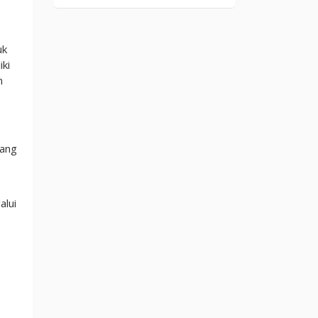
uk
iki
n
yang
alui