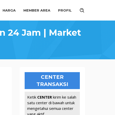
HARGA
MEMBER AREA
PROFIL
an 24 Jam | Market
CENTER
TRANSAKSI
Ketik
CENTER
kirim ke salah
satu center di bawah untuk
mengetahui semua center
yang aktif.