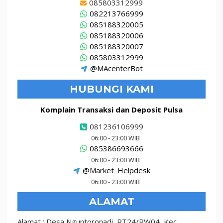
085803312999
082213766999
085188320005
085188320006
085188320007
085803312999
@MAcenterBot
HUBUNGI KAMI
Komplain Transaksi dan Deposit Pulsa
081236106999
06:00 - 23:00 WIB
085386693666
06:00 - 23:00 WIB
@Market_Helpdesk
06:00 - 23:00 WIB
ALAMAT
Alamat : Desa Nguntoronadi, RT24/RW04, Kec.