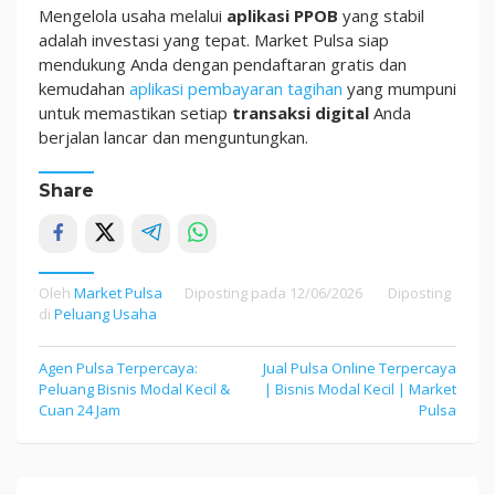
Mengelola usaha melalui
aplikasi PPOB
yang stabil
adalah investasi yang tepat. Market Pulsa siap
mendukung Anda dengan pendaftaran gratis dan
kemudahan
aplikasi pembayaran tagihan
yang mumpuni
untuk memastikan setiap
transaksi digital
Anda
berjalan lancar dan menguntungkan.
Share
Oleh
Market Pulsa
Diposting pada
12/06/2026
Diposting
di
Peluang Usaha
Navigasi
Agen Pulsa Terpercaya:
Jual Pulsa Online Terpercaya
Peluang Bisnis Modal Kecil &
| Bisnis Modal Kecil | Market
pos
Cuan 24 Jam
Pulsa