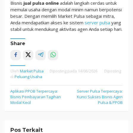
Bisnis
jual pulsa online
adalah langkah cerdas untuk
memulai usaha dengan modal minim namun berpotensi
besar. Dengan memilih Market Pulsa sebagai mitra,
Anda mendapatkan akses ke sistem
server pulsa
yang
stabil untuk mendukung aktivitas agen Anda setiap hari.
Share
Oleh
Market Pulsa
Diposting pada
14/06/2026
Diposting
di
Peluang Usaha
Navigasi
Aplikasi PPOB Terpercaya:
Server Pulsa Terpercaya:
Bisnis Pembayaran Tagihan
Kunci Sukses Bisnis Agen
pos
Modal Kecil
Pulsa & PPOB
Pos Terkait