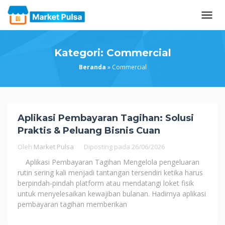
Loncat
ke
konten
Kategori:
Commercial
Beranda
»
Commercial
Aplikasi Pembayaran Tagihan: Solusi
Praktis & Peluang Bisnis Cuan
Oleh
Market Pulsa
Diposting pada
26/06/2026
Aplikasi Pembayaran Tagihan Mengelola pengeluaran
rutin sering kali menjadi tantangan tersendiri ketika harus
berpindah-pindah platform atau mendatangi loket fisik
untuk menyelesaikan kewajiban bulanan. Hadirnya aplikasi
pembayaran tagihan memberikan