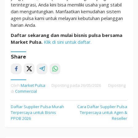
terintegrasi, Anda kini bisa memiliki usaha yang stabil
dan menguntungkan. Manfaatkan kemudahan sistem
agen pulsa kami untuk melayani kebutuhan pelanggan
harian Anda.
Daftar sekarang dan mulai bisnis pulsa bersama
Market Pulsa.
Klik di sini untuk daftar.
Share
Oleh
Market Pulsa
Diposting pada
26/05/2026
Diposting
di
Commercial
Navigasi
Daftar Supplier Pulsa Murah
Cara Daftar Supplier Pulsa
Terpercaya untuk Bisnis
Terpercaya untuk Agen &
pos
PPOB 2026
Reseller